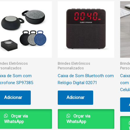
indes Eletrônicos
Brindes Eletrônicos
Brind
rsonalizados
Personalizados
Perso
ixa de Som com
Caixa de Som Bluetooth com
Caix
crofone SP97385
Relógio Digital 02071
com 
Celul
Adicionar
Adicionar
Orçar via
Orçar via
WhatsApp
WhatsApp