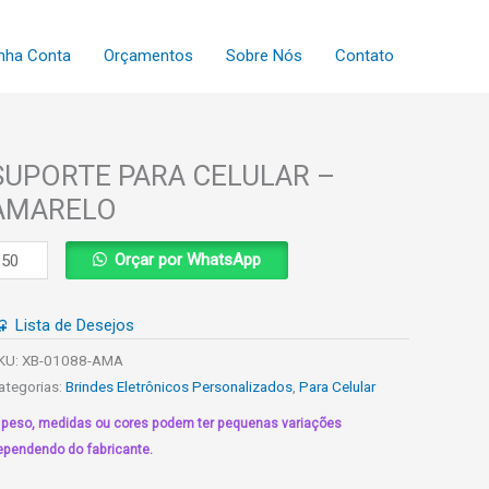
nha Conta
Orçamentos
Sobre Nós
Contato
SUPORTE PARA CELULAR –
AMARELO
UPORTE
Orçar por WhatsApp
ARA
ELULAR
Lista de Desejos
MARELO
KU:
XB-01088-AMA
uantidade
ategorias:
Brindes Eletrônicos Personalizados
,
Para Celular
 peso, medidas ou cores podem ter pequenas variações
ependendo do fabricante.