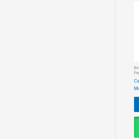
Br
Pe
Ca
Mi