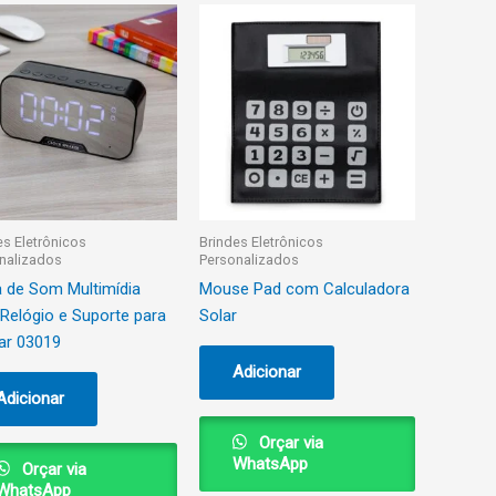
es Eletrônicos
Brindes Eletrônicos
nalizados
Personalizados
a de Som Multimídia
Mouse Pad com Calculadora
Relógio e Suporte para
Solar
ar 03019
Adicionar
Adicionar
Orçar via
WhatsApp
Orçar via
WhatsApp