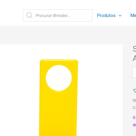
Pesquisar
Produtos
Mi
produtos
S
P
C
-
A
S
q
C
O
d