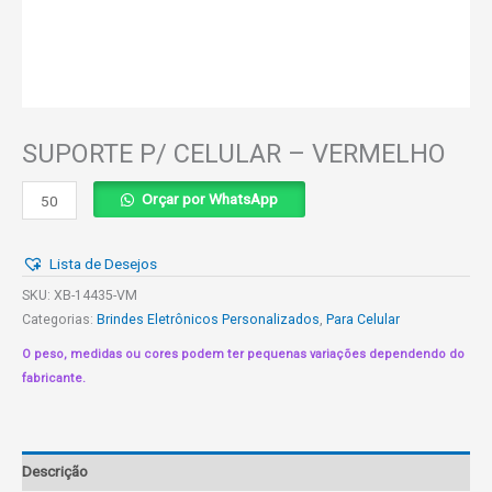
SUPORTE P/ CELULAR – VERMELHO
SUPORTE
Orçar por WhatsApp
P/
CELULAR
Lista de Desejos
-
VERMELHO
SKU:
XB-14435-VM
quantidade
Categorias:
Brindes Eletrônicos Personalizados
,
Para Celular
O peso, medidas ou cores podem ter pequenas variações dependendo do
fabricante.
Descrição