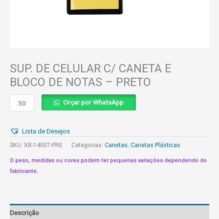
SUP. DE CELULAR C/ CANETA E
BLOCO DE NOTAS – PRETO
SUP.
Orçar por WhatsApp
DE
CELULAR
Lista de Desejos
C/
CANETA
SKU:
XB-14007-PRE
Categorias:
Canetas
,
Canetas Plásticas
E
O peso, medidas ou cores podem ter pequenas variações dependendo do
BLOCO
fabricante.
DE
NOTAS
-
PRETO
Descrição
quantidade