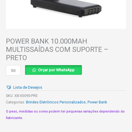
POWER BANK 10.000MAH
MULTISSAÍDAS COM SUPORTE –
PRETO
POWER
Orçar por WhatsApp
BANK
10.000MAH
Lista de Desejos
MULTISSAÍDAS
COM
SKU:
XB-05090-PRE
SUPORTE
Categorias:
Brindes Eletrônicos Personalizados
,
Power Bank
-
O peso, medidas ou cores podem ter pequenas variações dependendo do
PRETO
fabricante.
quantidade