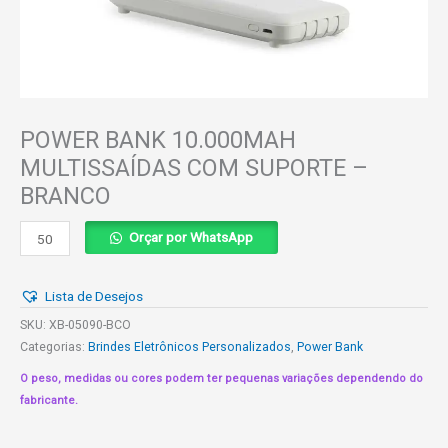
POWER BANK 10.000MAH
MULTISSAÍDAS COM SUPORTE –
BRANCO
POWER
Orçar por WhatsApp
BANK
10.000MAH
Lista de Desejos
MULTISSAÍDAS
COM
SKU:
XB-05090-BCO
SUPORTE
Categorias:
Brindes Eletrônicos Personalizados
,
Power Bank
-
O peso, medidas ou cores podem ter pequenas variações dependendo do
BRANCO
fabricante.
quantidade