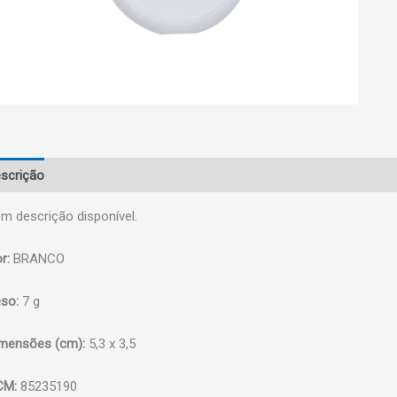
scrição
m descrição disponível.
r:
BRANCO
so:
7 g
mensões (cm):
5,3 x 3,5
CM:
85235190