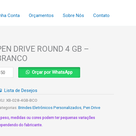
nha Conta
Orçamentos
Sobre Nós
Contato
PEN DRIVE ROUND 4 GB –
BRANCO
EN
Orçar por WhatsApp
RIVE
OUND
Lista de Desejos
B
KU:
XB-028-4GB-BCO
ategorias:
Brindes Eletrônicos Personalizados
,
Pen Drive
RANCO
 peso, medidas ou cores podem ter pequenas variações
uantidade
ependendo do fabricante.