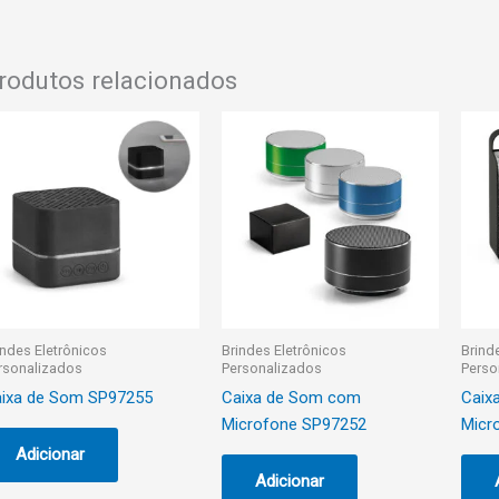
rodutos relacionados
indes Eletrônicos
Brindes Eletrônicos
Brind
rsonalizados
Personalizados
Perso
ixa de Som SP97255
Caixa de Som com
Caix
Microfone SP97252
Micr
Adicionar
Adicionar