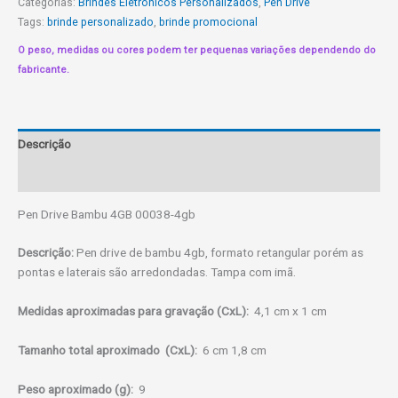
Categorias:
Brindes Eletrônicos Personalizados
,
Pen Drive
quantidade
Tags:
brinde personalizado
,
brinde promocional
O peso, medidas ou cores podem ter pequenas variações dependendo do
fabricante.
Descrição
Informação adicional
Pen Drive Bambu 4GB 00038-4gb
Descrição:
Pen drive de bambu 4gb, formato retangular porém as
pontas e laterais são arredondadas. Tampa com imã.
Medidas aproximadas para gravação
(CxL):
4,1 cm x 1 cm
Tamanho total aproximado
(CxL):
6 cm 1,8 cm
Peso aproximado
(g):
9