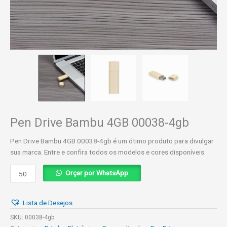
Pen Drive Bambu 4GB 00038-4gb
Pen Drive Bambu 4GB 00038-4gb é um ótimo produto para divulgar
sua marca. Entre e confira todos os modelos e cores disponíveis.
Pen
Orçar por WhatsApp
Drive
Bambu
Lista de Desejos
4GB
00038-
SKU:
00038-4gb
4gb