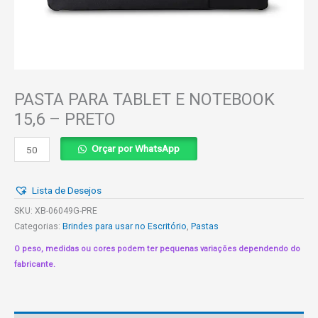
PASTA PARA TABLET E NOTEBOOK
15,6 – PRETO
PASTA
Orçar por WhatsApp
PARA
TABLET
Lista de Desejos
E
NOTEBOOK
SKU:
XB-06049G-PRE
15,6
Categorias:
Brindes para usar no Escritório
,
Pastas
-
O peso, medidas ou cores podem ter pequenas variações dependendo do
PRETO
fabricante.
quantidade