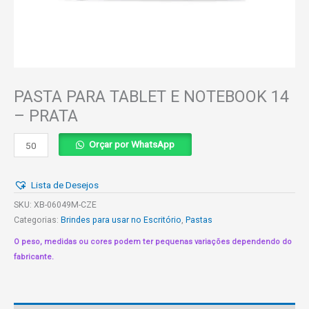
PASTA PARA TABLET E NOTEBOOK 14
– PRATA
PASTA
Orçar por WhatsApp
PARA
TABLET
Lista de Desejos
E
NOTEBOOK
SKU:
XB-06049M-CZE
14
Categorias:
Brindes para usar no Escritório
,
Pastas
-
O peso, medidas ou cores podem ter pequenas variações dependendo do
PRATA
fabricante.
quantidade