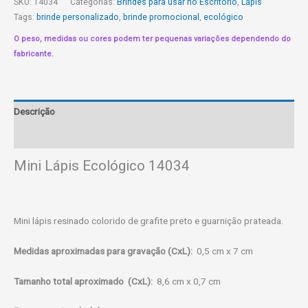
SKU:
14034
Categorias:
Brindes para usar no Escritório
,
Lápis
Tags:
brinde personalizado
,
brinde promocional
,
ecológico
O peso, medidas ou cores podem ter pequenas variações dependendo do
fabricante.
Descrição
Informação adicional
Mini Lápis Ecológico 14034
Mini lápis resinado colorido de grafite preto e guarnição prateada.
Medidas aproximadas para gravação
(CxL):
0,5 cm x 7 cm
Tamanho total aproximado
(CxL):
8,6 cm x 0,7 cm