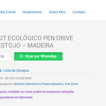
nha Conta
Orçamentos
Sobre Nós
Contato
KIT ECOLÓGICO PEN DRIVE
ESTOJO – MADEIRA
IT
Orçar por WhatsApp
COLÓGICO
EN
Lista de Desejos
RIVE
STOJO
KU:
XB-069-32GB-MAD
ategorias:
Brindes Eletrônicos Personalizados
,
Pen Drive
ADEIRA
 peso, medidas ou cores podem ter pequenas variações
uantidade
ependendo do fabricante.