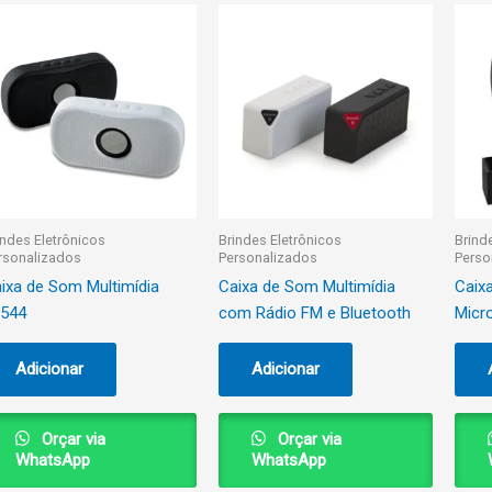
indes Eletrônicos
Brindes Eletrônicos
Brind
rsonalizados
Personalizados
Perso
ixa de Som Multimídia
Caixa de Som Multimídia
Caix
544
com Rádio FM e Bluetooth
Micr
Adicionar
Adicionar
Orçar via
Orçar via
WhatsApp
WhatsApp