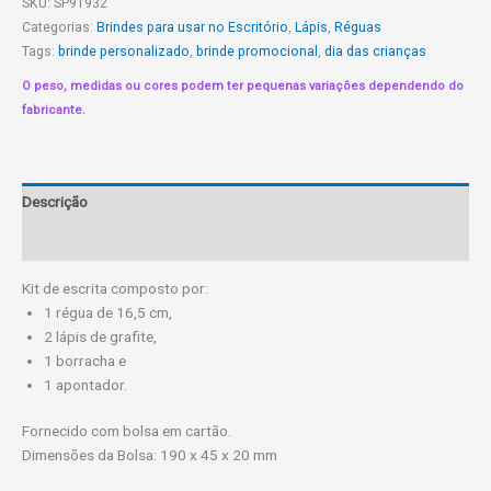
SKU:
SP91932
Categorias:
Brindes para usar no Escritório
,
Lápis
,
Réguas
Tags:
brinde personalizado
,
brinde promocional
,
dia das crianças
O peso, medidas ou cores podem ter pequenas variações dependendo do
fabricante.
Descrição
Informação adicional
Kit de escrita composto por:
1 régua de 16,5 cm,
2 lápis de grafite,
1 borracha e
1 apontador.
Fornecido com bolsa em cartão.
Dimensões da Bolsa: 190 x 45 x 20 mm