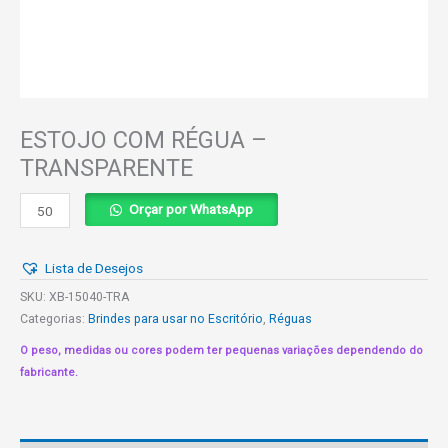
ESTOJO COM RÉGUA –
TRANSPARENTE
ESTOJO
Orçar por WhatsApp
COM
RÉGUA
Lista de Desejos
-
TRANSPARENTE
SKU:
XB-15040-TRA
quantidade
Categorias:
Brindes para usar no Escritório
,
Réguas
O peso, medidas ou cores podem ter pequenas variações dependendo do
fabricante.