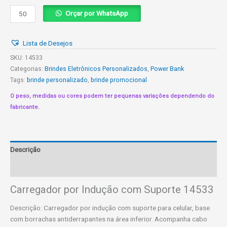
Carregador
Orçar por WhatsApp
por
Indução
Lista de Desejos
com
Suporte
SKU:
14533
14533
Categorias:
Brindes Eletrônicos Personalizados
,
Power Bank
quantidade
Tags:
brinde personalizado
,
brinde promocional
O peso, medidas ou cores podem ter pequenas variações dependendo do
fabricante.
Descrição
Informação adicional
Carregador por Indução com Suporte 14533
Descrição: Carregador por indução com suporte para celular, base
com borrachas antiderrapantes na área inferior. Acompanha cabo