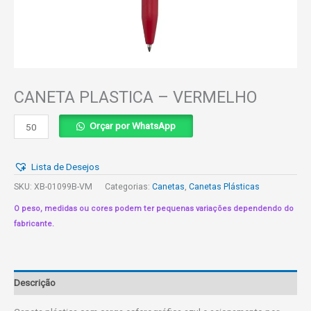
CANETA PLASTICA – VERMELHO
CANETA
Orçar por WhatsApp
PLASTICA
-
Lista de Desejos
VERMELHO
quantidade
SKU:
XB-01099B-VM
Categorias:
Canetas
,
Canetas Plásticas
O peso, medidas ou cores podem ter pequenas variações dependendo do
fabricante.
Descrição