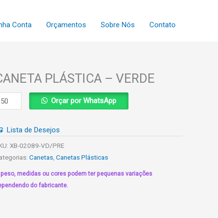
nha Conta
Orçamentos
Sobre Nós
Contato
CANETA PLÁSTICA – VERDE
ANETA
Orçar por WhatsApp
LÁSTICA
Lista de Desejos
ERDE
uantidade
KU:
XB-02089-VD/PRE
ategorias:
Canetas
,
Canetas Plásticas
 peso, medidas ou cores podem ter pequenas variações
ependendo do fabricante.