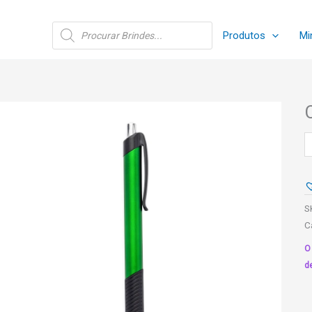
Pesquisar
Produtos
Mi
produtos
C
P
-
V
q
S
C
O
d