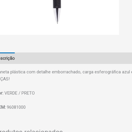
scrição
neta plástica com detalhe emborrachado, carga esferográfica azul
EÇAS!
r:
VERDE / PRETO
CM:
96081000