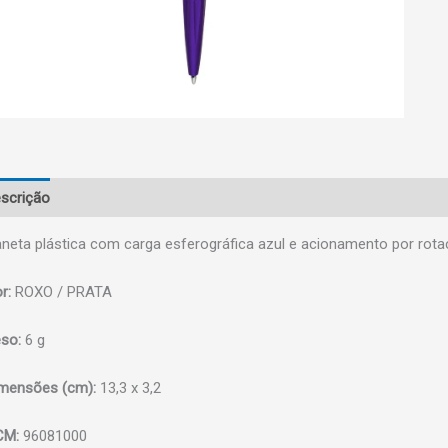
scrição
neta plástica com carga esferográfica azul e acionamento por ro
r:
ROXO / PRATA
so:
6 g
mensões (cm):
13,3 x 3,2
CM:
96081000