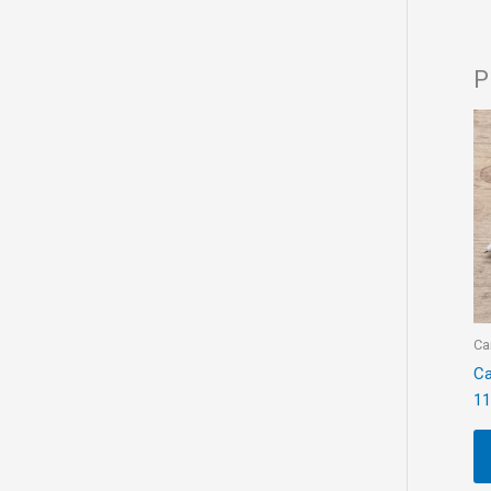
P
Ca
Ca
11