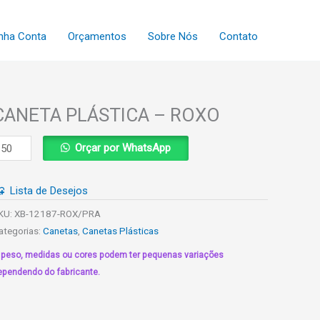
nha Conta
Orçamentos
Sobre Nós
Contato
CANETA PLÁSTICA – ROXO
ANETA
Orçar por WhatsApp
LÁSTICA
Lista de Desejos
OXO
uantidade
KU:
XB-12187-ROX/PRA
ategorias:
Canetas
,
Canetas Plásticas
 peso, medidas ou cores podem ter pequenas variações
ependendo do fabricante.