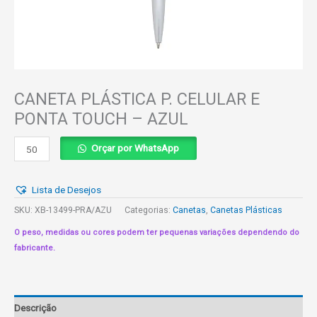
CANETA PLÁSTICA P. CELULAR E
PONTA TOUCH – AZUL
CANETA
Orçar por WhatsApp
PLÁSTICA
P.
Lista de Desejos
CELULAR
E
SKU:
XB-13499-PRA/AZU
Categorias:
Canetas
,
Canetas Plásticas
PONTA
O peso, medidas ou cores podem ter pequenas variações dependendo do
TOUCH
fabricante.
-
AZUL
quantidade
Descrição