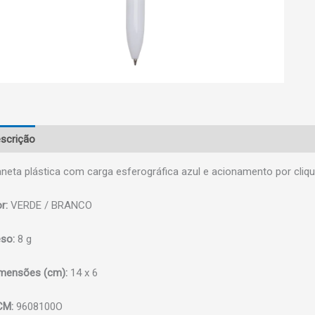
scrição
neta plástica com carga esferográfica azul e acionamento por cli
r:
VERDE / BRANCO
so:
8 g
mensões (cm):
14 x 6
CM:
9608100O