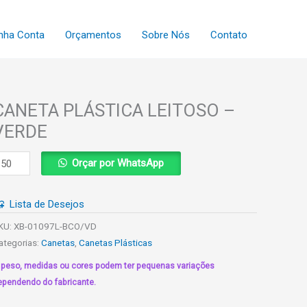
nha Conta
Orçamentos
Sobre Nós
Contato
CANETA PLÁSTICA LEITOSO –
VERDE
ANETA
Orçar por WhatsApp
LÁSTICA
EITOSO
Lista de Desejos
ERDE
KU:
XB-01097L-BCO/VD
uantidade
ategorias:
Canetas
,
Canetas Plásticas
 peso, medidas ou cores podem ter pequenas variações
ependendo do fabricante.