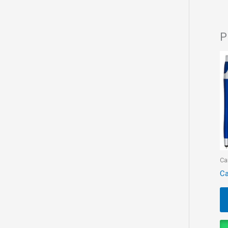
P
Ca
Ca