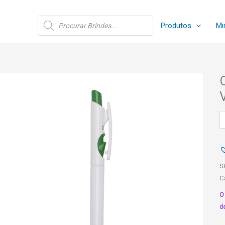
Pesquisar
Produtos
Mi
produtos
C
P
L
-
V
S
q
C
O
d