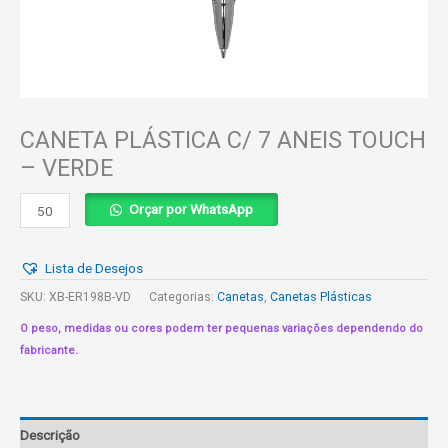
CANETA PLÁSTICA C/ 7 ANEIS TOUCH
– VERDE
CANETA
Orçar por WhatsApp
PLÁSTICA
C/
Lista de Desejos
7
ANEIS
SKU:
XB-ER198B-VD
Categorias:
Canetas
,
Canetas Plásticas
TOUCH
O peso, medidas ou cores podem ter pequenas variações dependendo do
-
fabricante.
VERDE
quantidade
Descrição