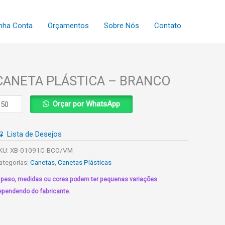
nha Conta
Orçamentos
Sobre Nós
Contato
CANETA PLÁSTICA – BRANCO
ANETA
Orçar por WhatsApp
LÁSTICA
Lista de Desejos
RANCO
uantidade
KU:
XB-01091C-BCO/VM
ategorias:
Canetas
,
Canetas Plásticas
 peso, medidas ou cores podem ter pequenas variações
ependendo do fabricante.