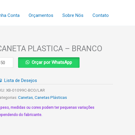
nha Conta
Orçamentos
Sobre Nós
Contato
CANETA PLASTICA – BRANCO
ANETA
Orçar por WhatsApp
LASTICA
Lista de Desejos
RANCO
uantidade
KU:
XB-01099C-BCO/LAR
ategorias:
Canetas
,
Canetas Plásticas
 peso, medidas ou cores podem ter pequenas variações
ependendo do fabricante.