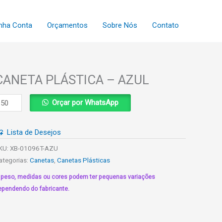
nha Conta
Orçamentos
Sobre Nós
Contato
CANETA PLÁSTICA – AZUL
ANETA
Orçar por WhatsApp
LÁSTICA
Lista de Desejos
ZUL
uantidade
KU:
XB-01096T-AZU
ategorias:
Canetas
,
Canetas Plásticas
 peso, medidas ou cores podem ter pequenas variações
ependendo do fabricante.