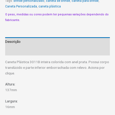
Tags:
brinde personalizado
,
caneta de brinde
,
caneta para brinde
,
Caneta Personalizada
,
caneta plástica
O peso, medidas ou cores podem ter pequenas variações dependendo do
fabricante.
Descrição
Informação adicional
Caneta Plástica 3011B inteira colorida com anel prata. Possui corpo
translúcido e parte inferior emborrachada com relevo. Aciona por
clique.
Altura:
137mm
Largura:
16mm