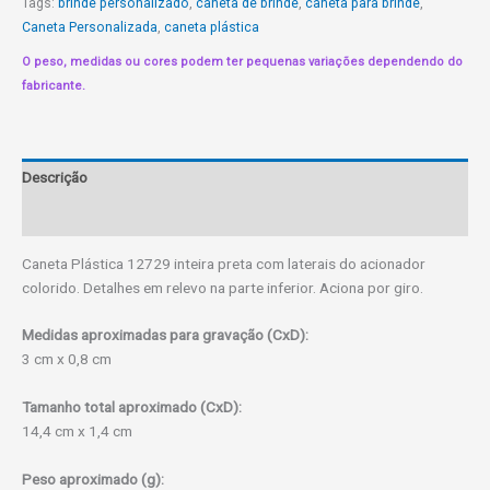
Tags:
brinde personalizado
,
caneta de brinde
,
caneta para brinde
,
Caneta Personalizada
,
caneta plástica
O peso, medidas ou cores podem ter pequenas variações dependendo do
fabricante.
Descrição
Informação adicional
Caneta Plástica 12729 inteira preta com laterais do acionador
colorido. Detalhes em relevo na parte inferior. Aciona por giro.
Medidas aproximadas para gravação (CxD):
3 cm x 0,8 cm
Tamanho total aproximado (CxD):
14,4 cm x 1,4 cm
Peso aproximado (g):