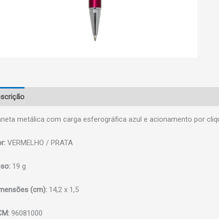
scrição
neta metálica com carga esferográfica azul e acionamento por cliq
r:
VERMELHO / PRATA
so:
19 g
mensões (cm):
14,2 x 1,5
CM:
96081000