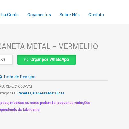
nha Conta
Orçamentos
Sobre Nós
Contato
CANETA METAL – VERMELHO
ANETA
Orçar por WhatsApp
ETAL
Lista de Desejos
ERMELHO
uantidade
KU:
XB-ER166B-VM
ategorias:
Canetas
,
Canetas Metálicas
 peso, medidas ou cores podem ter pequenas variações
ependendo do fabricante.