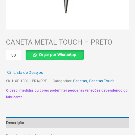
CANETA METAL TOUCH – PRETO
CANETA
Orçar por WhatsApp
METAL
TOUCH
Lista de Desejos
-
PRETO
SKU:
XB-13311-PRA/PRE
Categorias:
Canetas
,
Canetas Touch
quantidade
O peso, medidas ou cores podem ter pequenas variações dependendo do
fabricante.
Descrição