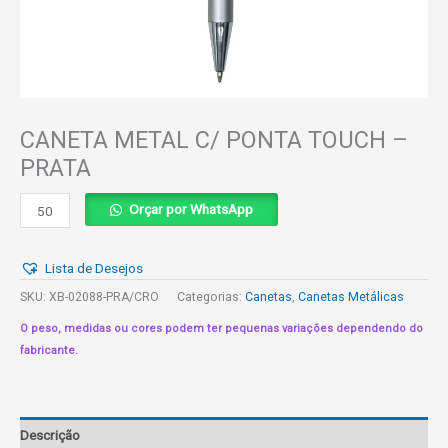
CANETA METAL C/ PONTA TOUCH –
PRATA
CANETA
Orçar por WhatsApp
METAL
C/
Lista de Desejos
PONTA
TOUCH
SKU:
XB-02088-PRA/CRO
Categorias:
Canetas
,
Canetas Metálicas
-
O peso, medidas ou cores podem ter pequenas variações dependendo do
PRATA
fabricante.
quantidade
Descrição