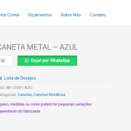
nha Conta
Orçamentos
Sobre Nós
Contato
CANETA METAL – AZUL
ANETA
Orçar por WhatsApp
ETAL
Lista de Desejos
ZUL
uantidade
KU:
XB-120B1-AZU
ategorias:
Canetas
,
Canetas Metálicas
 peso, medidas ou cores podem ter pequenas variações
ependendo do fabricante.