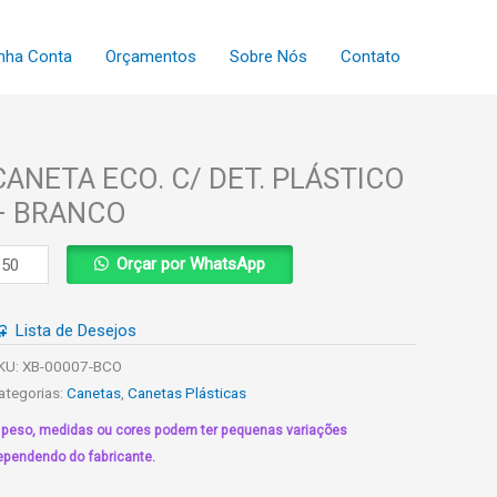
nha Conta
Orçamentos
Sobre Nós
Contato
CANETA ECO. C/ DET. PLÁSTICO
– BRANCO
ANETA
Orçar por WhatsApp
CO.
/
Lista de Desejos
ET.
LÁSTICO
KU:
XB-00007-BCO
ategorias:
Canetas
,
Canetas Plásticas
RANCO
 peso, medidas ou cores podem ter pequenas variações
uantidade
ependendo do fabricante.