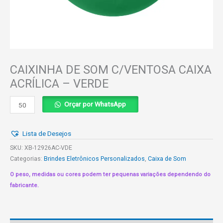
CAIXINHA DE SOM C/VENTOSA CAIXA
ACRÍLICA – VERDE
CAIXINHA
Orçar por WhatsApp
DE
SOM
Lista de Desejos
C/VENTOSA
CAIXA
SKU:
XB-12926AC-VDE
ACRÍLICA
Categorias:
Brindes Eletrônicos Personalizados
,
Caixa de Som
-
O peso, medidas ou cores podem ter pequenas variações dependendo do
VERDE
fabricante.
quantidade