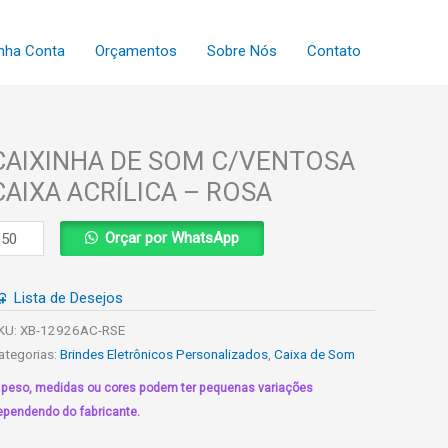
nha Conta
Orçamentos
Sobre Nós
Contato
CAIXINHA DE SOM C/VENTOSA
CAIXA ACRÍLICA – ROSA
AIXINHA
Orçar por WhatsApp
E
OM
Lista de Desejos
/VENTOSA
AIXA
KU:
XB-12926AC-RSE
CRÍLICA
ategorias:
Brindes Eletrônicos Personalizados
,
Caixa de Som
 peso, medidas ou cores podem ter pequenas variações
OSA
ependendo do fabricante.
uantidade