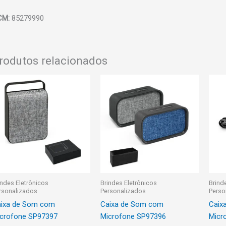
CM:
85279990
rodutos relacionados
indes Eletrônicos
Brindes Eletrônicos
Brind
rsonalizados
Personalizados
Perso
ixa de Som com
Caixa de Som com
Caix
crofone SP97397
Microfone SP97396
Micr