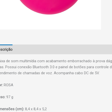
scrição
ixa de som multimídia com acabamento emborrachado à prova dágua
sas. Possui conexão Bluetooth 3.0 e painel de botões para controle 
endimento de chamadas de voz. Acompanha cabo DC de 5V.
r:
ROSA
so:
97 g
mensões (cm):
8,4 x 8,4 x 5,2