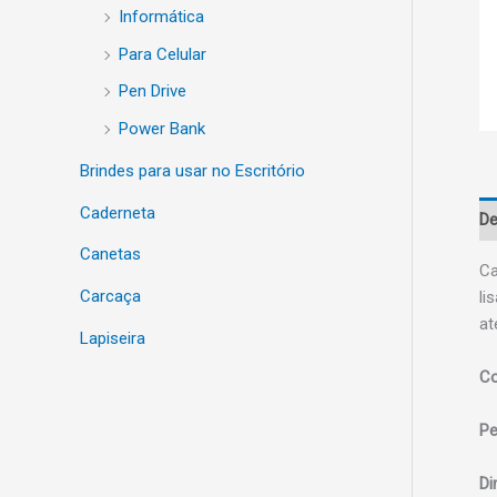
Informática
Para Celular
Pen Drive
Power Bank
Brindes para usar no Escritório
Caderneta
De
Canetas
Ca
Carcaça
li
at
Lapiseira
Co
Pe
Di