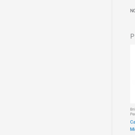
N
P
Br
Pe
Ca
Mi