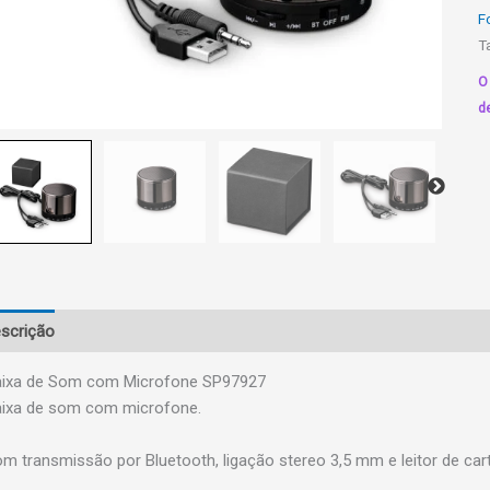
q
F
T
O
d
scrição
Informação adicional
ixa de Som com Microfone SP97927
ixa de som com microfone.
m transmissão por Bluetooth, ligação stereo 3,5 mm e leitor de car