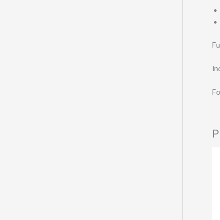
Fu
In
Fo
P