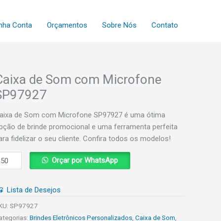
nha Conta
Orçamentos
Sobre Nós
Contato
Caixa de Som com Microfone
SP97927
aixa de Som com Microfone SP97927 é uma ótima
pção de brinde promocional e uma ferramenta perfeita
ara fidelizar o seu cliente. Confira todos os modelos!
aixa
Orçar por WhatsApp
e
om
Lista de Desejos
om
icrofone
KU:
SP97927
P97927
ategorias:
Brindes Eletrônicos Personalizados
,
Caixa de Som
,