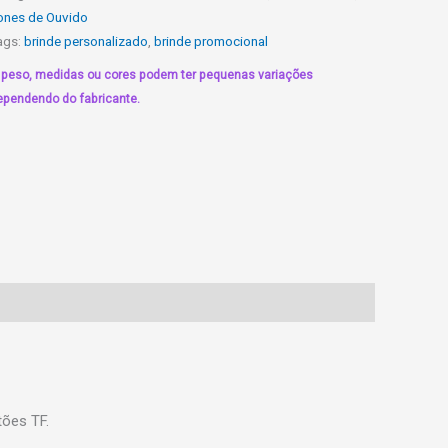
uantidade
ones de Ouvido
ags:
brinde personalizado
,
brinde promocional
 peso, medidas ou cores podem ter pequenas variações
ependendo do fabricante.
tões TF.