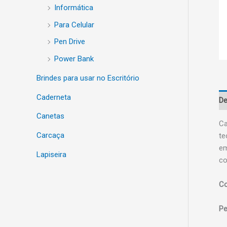
Informática
Para Celular
Pen Drive
Power Bank
Brindes para usar no Escritório
Caderneta
De
Canetas
Ca
Carcaça
te
em
Lapiseira
co
Co
Pe