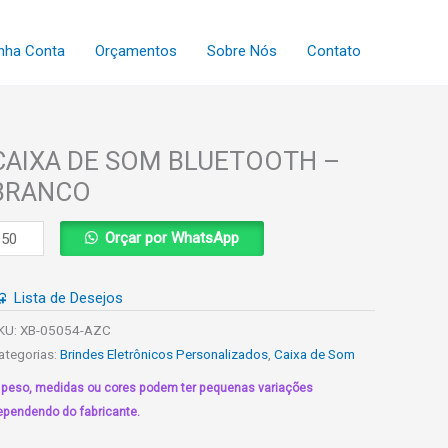
nha Conta
Orçamentos
Sobre Nós
Contato
CAIXA DE SOM BLUETOOTH –
BRANCO
AIXA
Orçar por WhatsApp
E
OM
Lista de Desejos
LUETOOTH
KU:
XB-05054-AZC
RANCO
ategorias:
Brindes Eletrônicos Personalizados
,
Caixa de Som
uantidade
 peso, medidas ou cores podem ter pequenas variações
ependendo do fabricante.