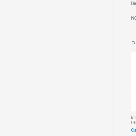
Di
N
P
Br
Pe
Ca