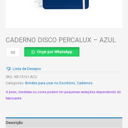
CADERNO DISCO PERCALUX – AZUL
CADERNO
Orçar por WhatsApp
DISCO
PERCALUX
Lista de Desejos
-
AZUL
SKU:
XB-15161-AZU
quantidade
Categorias:
Brindes para usar no Escritório
,
Cadernos
O peso, medidas ou cores podem ter pequenas variações dependendo do
fabricante.
Descrição