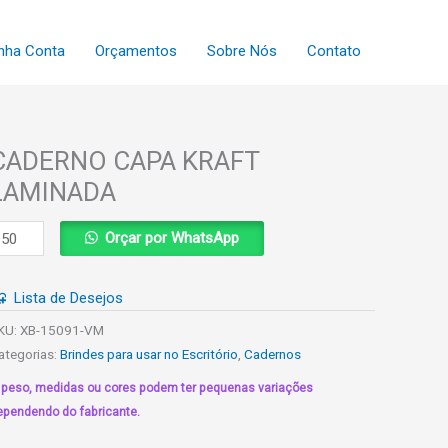
nha Conta
Orçamentos
Sobre Nós
Contato
CADERNO CAPA KRAFT
LAMINADA
ADERNO
Orçar por WhatsApp
APA
RAFT
Lista de Desejos
AMINADA
uantidade
KU:
XB-15091-VM
ategorias:
Brindes para usar no Escritório
,
Cadernos
 peso, medidas ou cores podem ter pequenas variações
ependendo do fabricante.