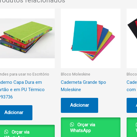
rodutos relacionados
indes para usar no Escritório
Bloco Moleskine
Bloco
derno Capa Dura em
Caderneta Grande tipo
Cade
rtão e em PU Térmico
Moleskine
com 
P93736
Adicionar
Adicionar
Orçar via
WhatsApp
Orçar via