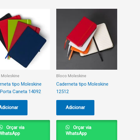
 Moleskine
Bloco Moleskine
rneta tipo Moleskine
Caderneta tipo Moleskine
Porta Caneta 14092
12512
Adicionar
Adicionar
Orçar via
Orçar via
WhatsApp
WhatsApp