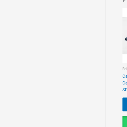
P
Br
Ca
Ca
S