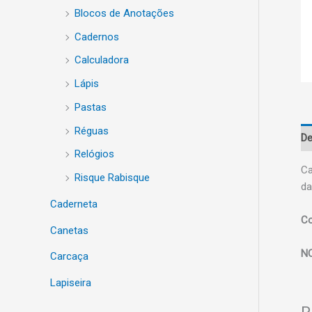
Blocos de Anotações
Cadernos
Calculadora
Lápis
Pastas
Réguas
De
Relógios
Ca
Risque Rabisque
da
Caderneta
Co
Canetas
N
Carcaça
Lapiseira