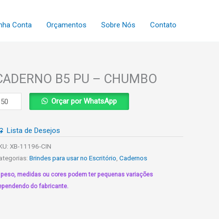
nha Conta
Orçamentos
Sobre Nós
Contato
CADERNO B5 PU – CHUMBO
ADERNO
Orçar por WhatsApp
5
U
Lista de Desejos
HUMBO
KU:
XB-11196-CIN
uantidade
ategorias:
Brindes para usar no Escritório
,
Cadernos
 peso, medidas ou cores podem ter pequenas variações
ependendo do fabricante.