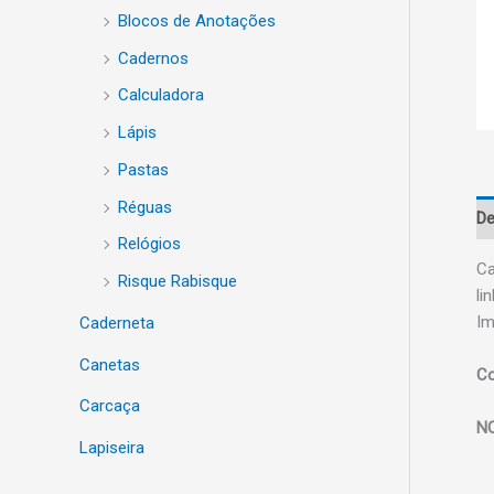
Blocos de Anotações
Cadernos
Calculadora
Lápis
Pastas
Réguas
De
Relógios
Ca
Risque Rabisque
li
Im
Caderneta
Canetas
Co
Carcaça
N
Lapiseira