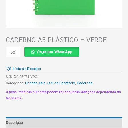
CADERNO A5 PLÁSTICO – VERDE
CADERNO
Orçar por WhatsApp
A5
PLÁSTICO
Lista de Desejos
-
VERDE
SKU:
XB-05071-VDC
quantidade
Categorias:
Brindes para usar no Escritório
,
Cadernos
O peso, medidas ou cores podem ter pequenas variações dependendo do
fabricante.
Descrição