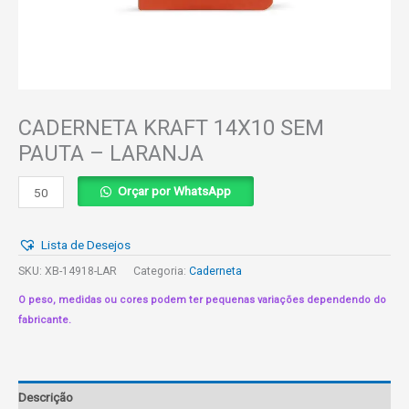
CADERNETA KRAFT 14X10 SEM
PAUTA – LARANJA
CADERNETA
Orçar por WhatsApp
KRAFT
14X10
Lista de Desejos
SEM
PAUTA
SKU:
XB-14918-LAR
Categoria:
Caderneta
-
O peso, medidas ou cores podem ter pequenas variações dependendo do
LARANJA
fabricante.
quantidade
Descrição