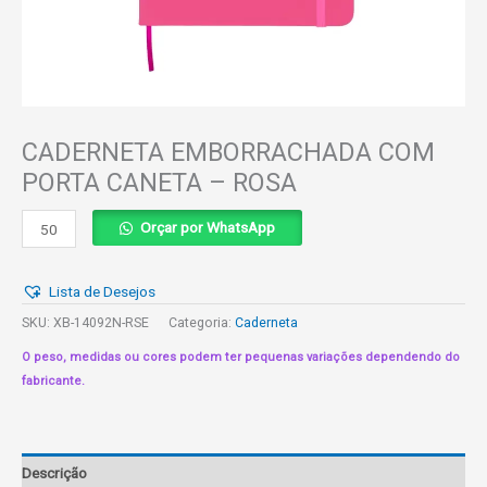
CADERNETA EMBORRACHADA COM
PORTA CANETA – ROSA
CADERNETA
Orçar por WhatsApp
EMBORRACHADA
COM
Lista de Desejos
PORTA
CANETA
SKU:
XB-14092N-RSE
Categoria:
Caderneta
-
O peso, medidas ou cores podem ter pequenas variações dependendo do
ROSA
fabricante.
quantidade
Descrição