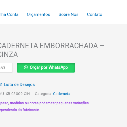
nha Conta
Orçamentos
Sobre Nós
Contato
CADERNETA EMBORRACHADA –
CINZA
ADERNETA
Orçar por WhatsApp
MBORRACHADA
Lista de Desejos
INZA
uantidade
KU:
XB-03009-CIN
Categoria:
Caderneta
 peso, medidas ou cores podem ter pequenas variações
ependendo do fabricante.