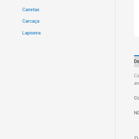
Canetas
Carcaça
Lapiseira
De
Ca
am
Co
N