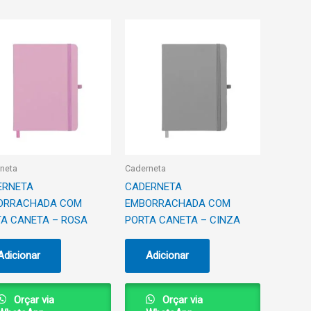
neta
Caderneta
ERNETA
CADERNETA
ORRACHADA COM
EMBORRACHADA COM
A CANETA – ROSA
PORTA CANETA – CINZA
Adicionar
Adicionar
Orçar via
Orçar via