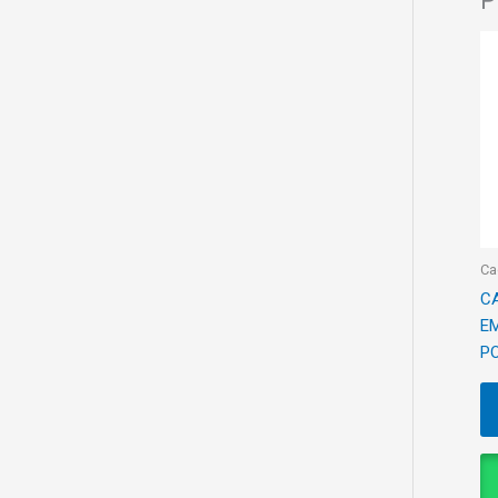
P
Ca
C
E
P