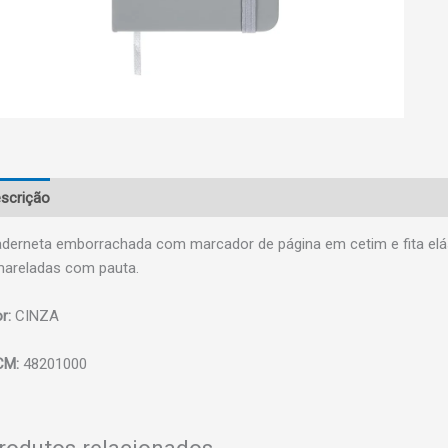
scrição
derneta emborrachada com marcador de página em cetim e fita elá
areladas com pauta.
r:
CINZA
CM:
48201000