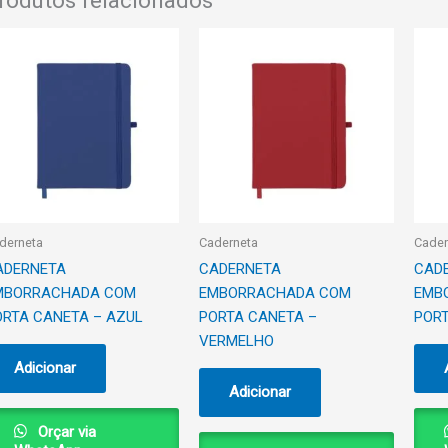
rodutos relacionados
derneta
Caderneta
Cader
ADERNETA
CADERNETA
CAD
MBORRACHADA COM
EMBORRACHADA COM
EMB
ORTA CANETA – AZUL
PORTA CANETA –
PORT
VERMELHO
Adicionar
Adicionar
Orçar via