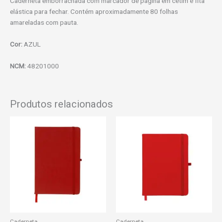
Caderneta emborrachada com marcador de página em cetim e fita
elástica para fechar. Contém aproximadamente 80 folhas
amareladas com pauta.
Cor:
AZUL
NCM:
48201000
Produtos relacionados
Caderneta
Caderneta