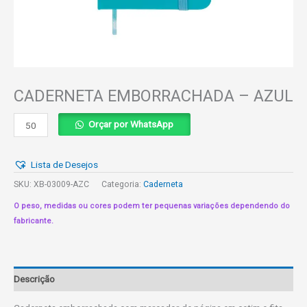
CADERNETA EMBORRACHADA – AZUL
CADERNETA
Orçar por WhatsApp
EMBORRACHADA
-
Lista de Desejos
AZUL
quantidade
SKU:
XB-03009-AZC
Categoria:
Caderneta
O peso, medidas ou cores podem ter pequenas variações dependendo do
fabricante.
Descrição