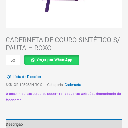
CADERNETA DE COURO SINTÉTICO S/
PAUTA – ROXO
CADERNETA
Orçar por WhatsApp
DE
COURO
Lista de Desejos
SINTÉTICO
S/
SKU:
XB-12595SN-ROX
Categoria:
Caderneta
PAUTA
O peso, medidas ou cores podem ter pequenas variações dependendo do
-
fabricante.
ROXO
quantidade
Descrição