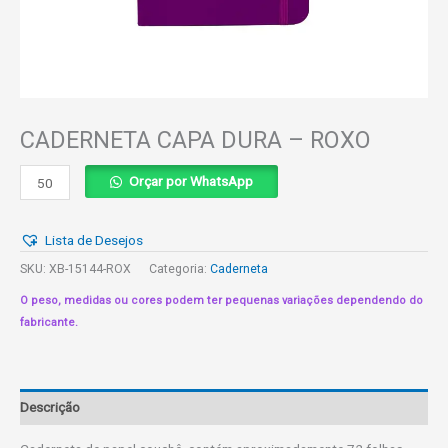
CADERNETA CAPA DURA – ROXO
CADERNETA
Orçar por WhatsApp
CAPA
DURA
Lista de Desejos
-
ROXO
SKU:
XB-15144-ROX
Categoria:
Caderneta
quantidade
O peso, medidas ou cores podem ter pequenas variações dependendo do
fabricante.
Descrição