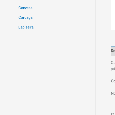
Canetas
Carcaça
Lapiseira
De
Ca
pá
Co
N