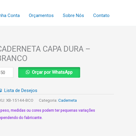
nha Conta
Orçamentos
Sobre Nós
Contato
CADERNETA CAPA DURA –
BRANCO
ADERNETA
Orçar por WhatsApp
APA
URA
Lista de Desejos
RANCO
KU:
XB-15144-BCO
Categoria:
Caderneta
uantidade
 peso, medidas ou cores podem ter pequenas variações
ependendo do fabricante.