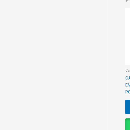
P
Ca
C
E
P