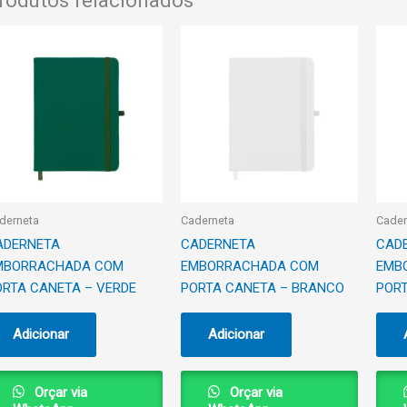
rodutos relacionados
derneta
Caderneta
Cader
ADERNETA
CADERNETA
CAD
MBORRACHADA COM
EMBORRACHADA COM
EMB
ORTA CANETA – VERDE
PORTA CANETA – BRANCO
PORT
Adicionar
Adicionar
Orçar via
Orçar via