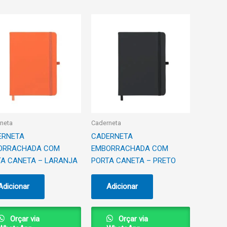
neta
Caderneta
ERNETA
CADERNETA
ORRACHADA COM
EMBORRACHADA COM
A CANETA – LARANJA
PORTA CANETA – PRETO
Adicionar
Adicionar
Orçar via
Orçar via