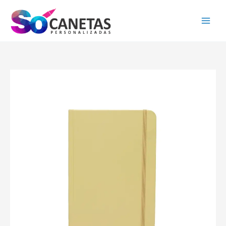
Ir
para
o
conteúdo