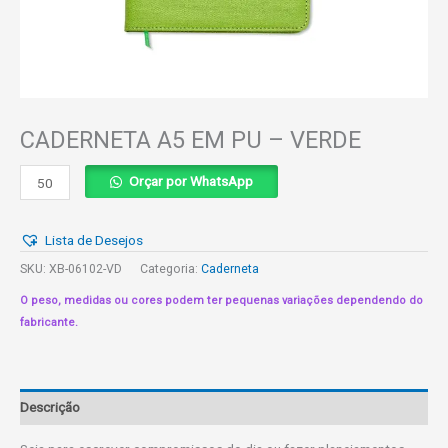
CADERNETA A5 EM PU – VERDE
CADERNETA
Orçar por WhatsApp
A5
EM
Lista de Desejos
PU
-
SKU:
XB-06102-VD
Categoria:
Caderneta
VERDE
O peso, medidas ou cores podem ter pequenas variações dependendo do
quantidade
fabricante.
Descrição