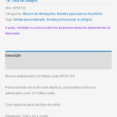
Lista de Desejos
folhas
cada
SKU:
SP93735
SP93735
Categorias:
Blocos de Anotações
,
Brindes para usar no Escritório
quantidade
Tags:
brinde personalizado
,
brinde promocional
,
ecológico
O peso, medidas ou cores podem ter pequenas variações dependendo do
fabricante.
Descrição
Informação adicional
Blocos Adesivados 22 folhas cada SP93735
Porta cartões em kraft com elástico, acompanha 6 blocos
adesivados com 22 folhas cada.
Com suporte para cartões de visita.
Dimensão: 104 x 65 x 5 mm