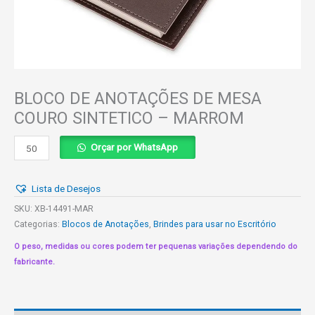
BLOCO DE ANOTAÇÕES DE MESA
COURO SINTETICO – MARROM
BLOCO
Orçar por WhatsApp
DE
ANOTAÇÕES
Lista de Desejos
DE
MESA
SKU:
XB-14491-MAR
COURO
Categorias:
Blocos de Anotações
,
Brindes para usar no Escritório
SINTETICO
O peso, medidas ou cores podem ter pequenas variações dependendo do
-
fabricante.
MARROM
quantidade