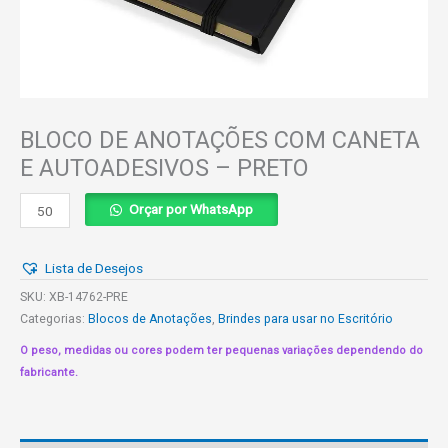
BLOCO DE ANOTAÇÕES COM CANETA
E AUTOADESIVOS – PRETO
BLOCO
Orçar por WhatsApp
DE
ANOTAÇÕES
Lista de Desejos
COM
CANETA
SKU:
XB-14762-PRE
E
Categorias:
Blocos de Anotações
,
Brindes para usar no Escritório
AUTOADESIVOS
O peso, medidas ou cores podem ter pequenas variações dependendo do
-
fabricante.
PRETO
quantidade